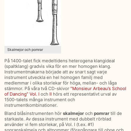
Skalmejor och pomrar
På 1400-talet fick medeltidens heterogena klangideal
(spaltklang) gradvis vika för en mer homogen klang.
Instrumentmakarna började att av snart sagt varje
instrument utveckla en hel homogen familj med
medlemmar i olika storlekar för höga, mellan- och låga
stämmor. På våra två CD-skivor
”Monsieur Arbeau’s School
of Dancing” Vol. I
och
II
hörs ett representativt urval av
1500-talets många instrument och
instrumentkombinationer.
Bland blåsinstrumenten hör
skalmejor
och
pomrar
till de
starkaste. Av dessa instrument med dubbelt rörblad
använder vi fem storlekar, på Vol. I (t.ex. #1)
sopranskalmeja och altpommer (föregångare till oboe och