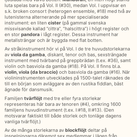
luta spelas bara på Vol. II (#30), medan Vol. I uppvisar en
s.k. broken consort (heterogen ensemble, #18) med två av
lutenisterna alternerande på mer specialiserade
instrument: en liten
cister
(på gammal svenska
missvisande kallad ”cittra”, ”halscittra”) i högt register och
en stor
pandora
i lågt register. Dessa instrument har
metallsträngar och är byggda med flat botten.
Av stråkinstrument hör vi på Vol. I de tre huvudstorlekarna
av
viola da gamba
, diskant, tenor och bas, sexsträngade
instrument med tvärband på greppbrädan (t.ex. #36), samt
violin och basviola da gamba (#18). På Vol. II finns bl.a.
violin, viola (da braccio)
och basviola da gamba (#16). När
violininstrumenten utvecklades på 1500-talet räknades de
till en början som avläggare av den rustika fiddlan, bäst
ägnade för dansmusik.
Familjen
tvärflöjt
med tre eller fyra storlekar
representeras här bara av tenoren (#4), omkring 1600
familjens huvudinstrument (t.ex. I:#18, II:#13). (Den
motsvarar faktiskt till både storlek och tonläge dagens
vanliga tvärflöjt.)
Av de många storlekarna av
blockflöjt
deltar på
inspelningarna däremot sex medlemmar i lägen från