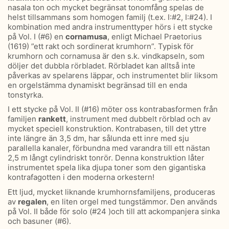
nasala ton och mycket begränsat tonomfång spelas de
helst tillsammans som homogen familj (t.ex. I:#2, I:#24). I
kombination med andra instrumenttyper hörs i ett stycke
på Vol. I (#6) en
cornamusa
, enligt Michael Praetorius
(1619) ”ett rakt och sordinerat krumhorn”. Typisk för
krumhorn och cornamusa är den s.k. vindkapseln, som
döljer det dubbla rörbladet. Rörbladet kan alltså inte
påverkas av spelarens läppar, och instrumentet blir liksom
en orgelstämma dynamiskt begränsad till en enda
tonstyrka.
I ett stycke på Vol. II (#16) möter oss kontrabasformen från
familjen
rankett
, instrument med dubbelt rörblad och av
mycket speciell konstruktion. Kontrabasen, till det yttre
inte längre än 3,5 dm, har sålunda ett inre med sju
parallella kanaler, förbundna med varandra till ett nästan
2,5 m långt cylindriskt tonrör. Denna konstruktion låter
instrumentet spela lika djupa toner som den gigantiska
kontrafagotten i den moderna orkestern!
Ett ljud, mycket liknande krumhornsfamiljens, produceras
av
regalen
, en liten orgel med tungstämmor. Den används
på Vol. II både för solo (#24 )och till att ackompanjera sinka
och basuner (#6).