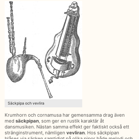
Säckpipa och vevlira
Krumhorn och cornamusa har gemensamma drag även
med
säckpipan
, som ger en rustik karaktär åt
dansmusiken. Nästan samma effekt ger faktiskt också ett
stränginstrument, nämligen
vevliran
. Hos säckpipan
blåses via säcken samtidigt på olika pipor både melodi och