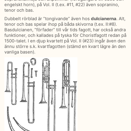
engelskt horn), på Vol. II (t.ex. #11, #22) även sopranino,
tenor och bas.
Dubbelt rörblad är ”tongivande” även hos
dulcianerna
. Alt,
tenor och bas spelar ihop på båda skivorna (t.ex. II:#8).
Basdulcianen, ”förfader” till vår tids fagott, har också andra
funktioner, och kallades på tyska för Choristfagott redan på
1500-talet. I en djup kvartett på Vol. II (#23) ingår även den
ännu större s.k. kvartfagotten (stämd en kvart lägre än den
vanliga basen).