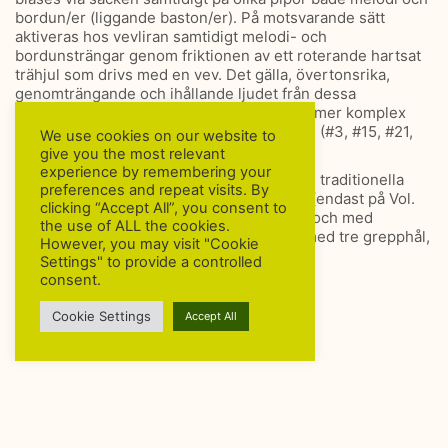
bordun/er (liggande baston/er). På motsvarande sätt
aktiveras hos vevliran samtidigt melodi- och
bordunsträngar genom friktionen av ett roterande hartsat
trähjul som drivs med en vev. Det gälla, övertonsrika,
genomträngande och ihållande ljudet från dessa
instrument utesluter dem naturligtvis från mer komplex
polyfoni. Här förekommer de mest på Vol. I (#3, #15, #21,
We use cookies on our website to
#27, #31).
give you the most relevant
experience by remembering your
Ytterligare en rustik fläkt förmedlas av den traditionella
preferences and repeat visits. By
kombinationen
enhandsflöjt och trumma
(endast på Vol.
clicking “Accept All”, you consent to
I:#4). Här måste ”enmansorkestern” blåsa och med
the use of ALL the cookies.
vänsterhanden fingra en enkel blockflöjt med tre grepphål,
However, you may visit "Cookie
medan högerhanden slår trumma.
Settings" to provide a controlled
consent.
Cookie Settings
Accept All
© Copyright 2026 . All Rights Reserved
English
日本語
Svenska