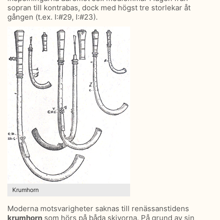
sopran till kontrabas, dock med högst tre storlekar åt
gången (t.ex. I:#29, I:#23).
Krumhorn
Moderna motsvarigheter saknas till renässanstidens
krumhorn
som hörs på båda skivorna. På grund av sin