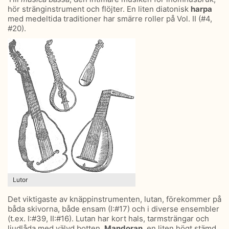
hör stränginstrument och flöjter. En liten diatonisk
harpa
med medeltida traditioner har smärre roller på Vol. II (#4,
#20).
Lutor
Det viktigaste av knäppinstrumenten, lutan, förekommer på
båda skivorna, både ensam (I:#17) och i diverse ensembler
(t.ex. I:#39, II:#16). Lutan har kort hals, tarmsträngar och
ljudlåda med välvd botten.
Mandoran
, en liten högt stämd