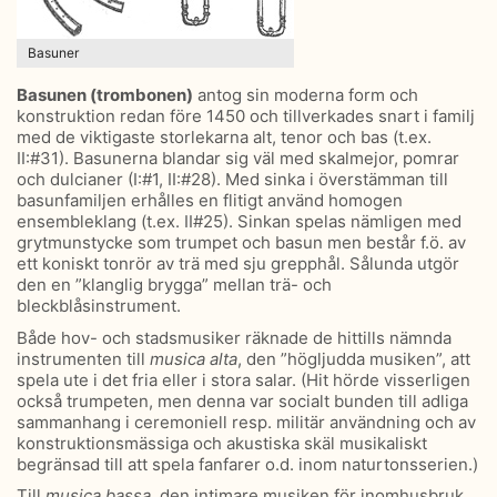
Basuner
Basunen (trombonen)
antog sin moderna form och
konstruktion redan före 1450 och tillverkades snart i familj
med de viktigaste storlekarna alt, tenor och bas (t.ex.
II:#31). Basunerna blandar sig väl med skalmejor, pomrar
och dulcianer (I:#1, II:#28). Med sinka i överstämman till
basunfamiljen erhålles en flitigt använd homogen
ensembleklang (t.ex. II#25). Sinkan spelas nämligen med
grytmunstycke som trumpet och basun men består f.ö. av
ett koniskt tonrör av trä med sju grepphål. Sålunda utgör
den en ”klanglig brygga” mellan trä- och
bleckblåsinstrument.
Både hov- och stadsmusiker räknade de hittills nämnda
instrumenten till
musica alta
, den ”högljudda musiken”, att
spela ute i det fria eller i stora salar. (Hit hörde visserligen
också trumpeten, men denna var socialt bunden till adliga
sammanhang i ceremoniell resp. militär användning och av
konstruktionsmässiga och akustiska skäl musikaliskt
begränsad till att spela fanfarer o.d. inom naturtonsserien.)
Till
musica bassa
, den intimare musiken för inomhusbruk,