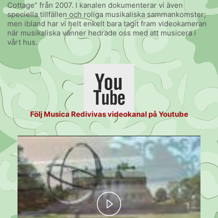
Cottage” från 2007. I kanalen dokumenterar vi även
speciella tillfällen och roliga musikaliska sammankomster;
men ibland har vi helt enkelt bara tagit fram videokameran
när musikaliska vänner hedrade oss med att musicera i
vårt hus.
Följ Musica Redivivas videokanal på Youtube
Play