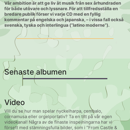
Vår ambition är att ge liv åt musik från sex århundraden
för både utövare och lyssnare. För att tillfredsställa en
bredare publik förser vi varje CD med en fyllig
kommentar på engelska och japanska, – i vissa fall också
svenska, tyska och interlingua (”latino moderne”).
Senaste albumen
Video
Vill du se hur man spelar nyckelharpa, cembalo,
cornamusa eller orgelportativ? Ta en titt på vår egen
videokanal! Några av de finaste inspelningarna har vi
försett med stämningsfulla bilder, som i ”From Castle &